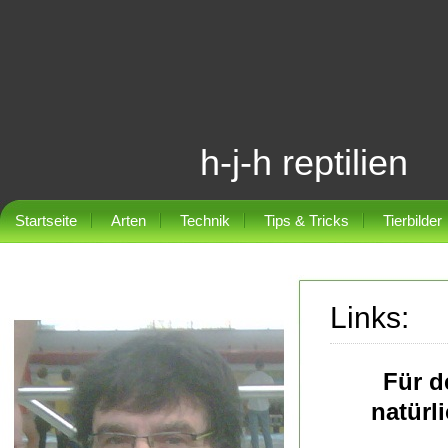
h-j-h reptilien
Startseite
Arten
Technik
Tips & Tricks
Tierbilder
Links:
Für d
natürl