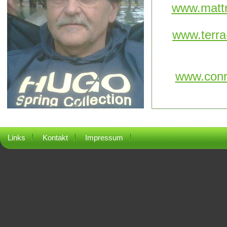
www.matt
www.terr
www.conr
Links
Kontakt
Impressum